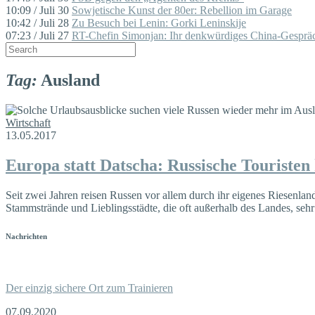
10:09 / Juli 30
Sowjetische Kunst der 80er: Rebellion im Garage
10:42 / Juli 28
Zu Besuch bei Lenin: Gorki Leninskije
07:23 / Juli 27
RT-Chefin Simonjan: Ihr denkwürdiges China-Gespräc
Tag:
Ausland
Wirtschaft
13.05.2017
Europa statt Datscha: Russische Touristen
Seit zwei Jahren reisen Russen vor allem durch ihr eigenes Riesenland.
Stammstrände und Lieblingsstädte, die oft außerhalb des Landes, sehr 
Nachrichten
Der einzig sichere Ort zum Trainieren
07.09.2020