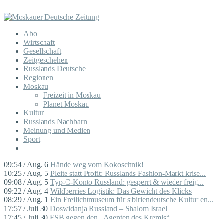
Abo
Wirtschaft
Gesellschaft
Zeitgeschehen
Russlands Deutsche
Regionen
Moskau
Freizeit in Moskau
Planet Moskau
Kultur
Russlands Nachbarn
Meinung und Medien
Sport
09:54 / Aug. 6
Hände weg vom Kokoschnik!
10:25 / Aug. 5
Pleite statt Profit: Russlands Fashion-Markt krise...
09:08 / Aug. 5
Typ-C-Konto Russland: gesperrt & wieder freig...
09:22 / Aug. 4
Wildberries Logistik: Das Gewicht des Klicks
08:29 / Aug. 1
Ein Freilichtmuseum für sibiriendeutsche Kultur en...
17:57 / Juli 30
Doswidanja Russland – Shalom Israel
17:45 / Juli 30
FSB gegen den „Agenten des Kremls“