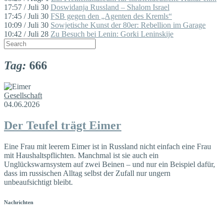
17:57 / Juli 30
Doswidanja Russland – Shalom Israel
17:45 / Juli 30
FSB gegen den „Agenten des Kremls“
10:09 / Juli 30
Sowjetische Kunst der 80er: Rebellion im Garage
10:42 / Juli 28
Zu Besuch bei Lenin: Gorki Leninskije
Tag:
666
Gesellschaft
04.06.2026
Der Teufel trägt Eimer
Eine Frau mit leerem Eimer ist in Russland nicht einfach eine Frau
mit Haushaltspflichten. Manchmal ist sie auch ein
Unglückswarnsystem auf zwei Beinen – und nur ein Beispiel dafür,
dass im russischen Alltag selbst der Zufall nur ungern
unbeaufsichtigt bleibt.
Nachrichten