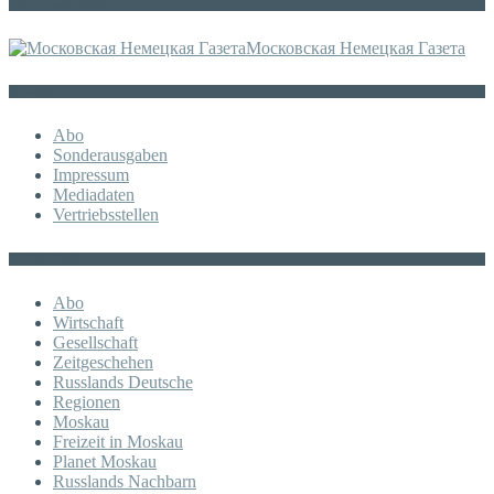
Die russische MDZ
Московская Немецкая Газета
Sonstiges
Abo
Sonderausgaben
Impressum
Mediadaten
Vertriebsstellen
KATEGORIE
Abo
Wirtschaft
Gesellschaft
Zeitgeschehen
Russlands Deutsche
Regionen
Moskau
Freizeit in Moskau
Planet Moskau
Russlands Nachbarn