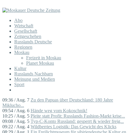
Abo
Wirtschaft
Gesellschaft
Zeitgeschehen
Russlands Deutsche
Regionen
Moskau
Freizeit in Moskau
Planet Moskau
Kultur
Russlands Nachbarn
Meinung und Medien
Sport
09:36 / Aug. 7
Zu den Papuas über Deutschland: 180 Jahre
Miklucho...
09:54 / Aug. 6
Hände weg vom Kokoschnik!
10:25 / Aug. 5
Pleite statt Profit: Russlands Fashion-Markt krise...
09:08 / Aug. 5
Typ-C-Konto Russland: gesperrt & wieder freig...
09:22 / Aug. 4
Wildberries Logistik: Das Gewicht des Klicks
08:29 / Aug. 1
Ein Freilichtmuseum für sibiriendeutsche Kultur en...