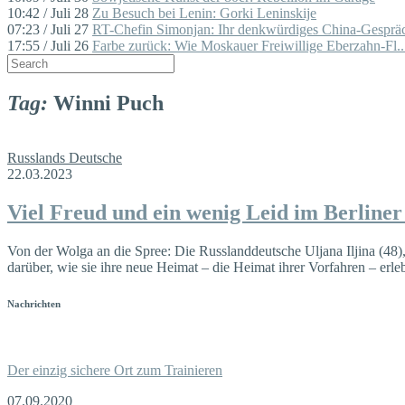
10:42 / Juli 28
Zu Besuch bei Lenin: Gorki Leninskije
07:23 / Juli 27
RT-Chefin Simonjan: Ihr denkwürdiges China-Gespräc
17:55 / Juli 26
Farbe zurück: Wie Moskauer Freiwillige Eberzahn-Fl..
Tag:
Winni Puch
Russlands Deutsche
22.03.2023
Viel Freud und ein wenig Leid im Berline
Von der Wolga an die Spree: Die Russlanddeutsche Uljana Iljina (48)
darüber, wie sie ihre neue Heimat – die Heimat ihrer Vorfahren – erleb
Nachrichten
Der einzig sichere Ort zum Trainieren
07.09.2020