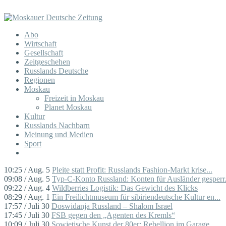
Abo
Wirtschaft
Gesellschaft
Zeitgeschehen
Russlands Deutsche
Regionen
Moskau
Freizeit in Moskau
Planet Moskau
Kultur
Russlands Nachbarn
Meinung und Medien
Sport
10:25 / Aug. 5
Pleite statt Profit: Russlands Fashion-Markt krise...
09:08 / Aug. 5
Typ-C-Konto Russland: Konten für Ausländer gesperr.
09:22 / Aug. 4
Wildberries Logistik: Das Gewicht des Klicks
08:29 / Aug. 1
Ein Freilichtmuseum für sibiriendeutsche Kultur en...
17:57 / Juli 30
Doswidanja Russland – Shalom Israel
17:45 / Juli 30
FSB gegen den „Agenten des Kremls“
10:09 / Juli 30
Sowjetische Kunst der 80er: Rebellion im Garage