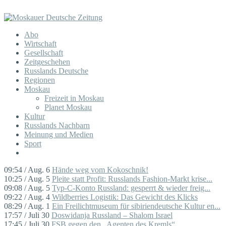
Abo
Wirtschaft
Gesellschaft
Zeitgeschehen
Russlands Deutsche
Regionen
Moskau
Freizeit in Moskau
Planet Moskau
Kultur
Russlands Nachbarn
Meinung und Medien
Sport
09:54 / Aug. 6
Hände weg vom Kokoschnik!
10:25 / Aug. 5
Pleite statt Profit: Russlands Fashion-Markt krise...
09:08 / Aug. 5
Typ-C-Konto Russland: gesperrt & wieder freig...
09:22 / Aug. 4
Wildberries Logistik: Das Gewicht des Klicks
08:29 / Aug. 1
Ein Freilichtmuseum für sibiriendeutsche Kultur en...
17:57 / Juli 30
Doswidanja Russland – Shalom Israel
17:45 / Juli 30
FSB gegen den „Agenten des Kremls“