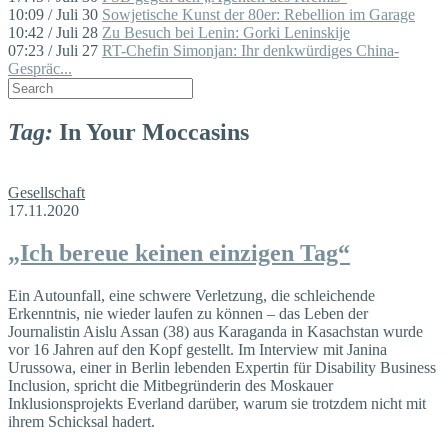
10:09 / Juli 30
Sowjetische Kunst der 80er: Rebellion im Garage
10:42 / Juli 28
Zu Besuch bei Lenin: Gorki Leninskije
07:23 / Juli 27
RT-Chefin Simonjan: Ihr denkwürdiges China-
Gespräc...
Tag:
In Your Moccasins
Gesellschaft
17.11.2020
„Ich bereue keinen einzigen Tag“
Ein Autounfall, eine schwere Verletzung, die schleichende
Erkenntnis, nie wieder laufen zu können – das Leben der
Journalistin Aislu Assan (38) aus Karaganda in Kasachstan wurde
vor 16 Jahren auf den Kopf gestellt. Im Interview mit Janina
Urussowa, einer in Berlin lebenden Expertin für Disability Business
Inclusion, spricht die Mitbegründerin des Moskauer
Inklusionsprojekts Everland darüber, warum sie trotzdem nicht mit
ihrem Schicksal hadert.