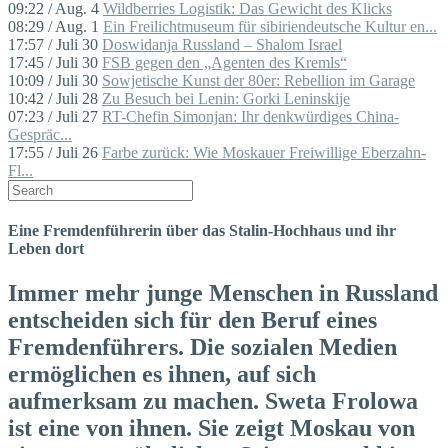
09:22 / Aug. 4
Wildberries Logistik: Das Gewicht des Klicks
08:29 / Aug. 1
Ein Freilichtmuseum für sibiriendeutsche Kultur en...
17:57 / Juli 30
Doswidanja Russland – Shalom Israel
17:45 / Juli 30
FSB gegen den „Agenten des Kremls“
10:09 / Juli 30
Sowjetische Kunst der 80er: Rebellion im Garage
10:42 / Juli 28
Zu Besuch bei Lenin: Gorki Leninskije
07:23 / Juli 27
RT-Chefin Simonjan: Ihr denkwürdiges China-
Gespräc...
17:55 / Juli 26
Farbe zurück: Wie Moskauer Freiwillige Eberzahn-
Fl...
Eine Fremdenführerin über das Stalin-Hochhaus und ihr
Leben dort
Immer mehr junge Menschen in Russland
entscheiden sich für den Beruf eines
Fremdenführers. Die sozialen Medien
ermöglichen es ihnen, auf sich
aufmerksam zu machen. Sweta Frolowa
ist eine von ihnen. Sie zeigt Moskau von