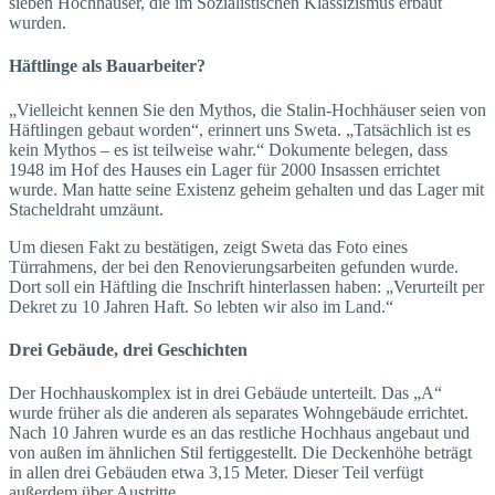
sieben Hochhäuser, die im Sozialistischen Klassizismus erbaut
wurden.
Häftlinge als Bauarbeiter?
„Vielleicht kennen Sie den Mythos, die Stalin-Hochhäuser seien von
Häftlingen gebaut worden“, erinnert uns Sweta. „Tatsächlich ist es
kein Mythos – es ist teilweise wahr.“ Dokumente belegen, dass
1948 im Hof des Hauses ein Lager für 2000 Insassen errichtet
wurde. Man hatte seine Existenz geheim gehalten und das Lager mit
Stacheldraht umzäunt.
Um diesen Fakt zu bestätigen, zeigt Sweta das Foto eines
Türrahmens, der bei den Renovierungsarbeiten gefunden wurde.
Dort soll ein Häftling die Inschrift hinterlassen haben: „Verurteilt per
Dekret zu 10 Jahren Haft. So lebten wir also im Land.“
Drei Gebäude, drei Geschichten
Der Hochhauskomplex ist in drei Gebäude unterteilt. Das „A“
wurde früher als die anderen als separates Wohngebäude errichtet.
Nach 10 Jahren wurde es an das restliche Hochhaus angebaut und
von außen im ähnlichen Stil fertiggestellt. Die Deckenhöhe beträgt
in allen drei Gebäuden etwa 3,15 Meter. Dieser Teil verfügt
außerdem über Austritte.