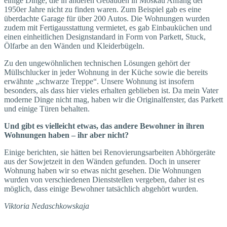
einige Dinge, die in anderen Gebäuden in Moskau Anfang der
1950er Jahre nicht zu finden waren. Zum Beispiel gab es eine
überdachte Garage für über 200 Autos. Die Wohnungen wurden
zudem mit Fertigausstattung vermietet, es gab Einbauküchen und
einen einheitlichen Designstandard in Form von Parkett, Stuck,
Ölfarbe an den Wänden und Kleiderbügeln.
Zu den ungewöhnlichen technischen Lösungen gehört der
Müllschlucker in jeder Wohnung in der Küche sowie die bereits
erwähnte „schwarze Treppe“. Unsere Wohnung ist insofern
besonders, als dass hier vieles erhalten geblieben ist. Da mein Vater
moderne Dinge nicht mag, haben wir die Originalfenster, das Parkett
und einige Türen behalten.
Und gibt es vielleicht etwas, das andere Bewohner in ihren
Wohnungen haben – ihr aber nicht?
Einige berichten, sie hätten bei Renovierungsarbeiten Abhörgeräte
aus der Sowjetzeit in den Wänden gefunden. Doch in unserer
Wohnung haben wir so etwas nicht gesehen. Die Wohnungen
wurden von verschiedenen Dienststellen vergeben, daher ist es
möglich, dass einige Bewohner tatsächlich abgehört wurden.
Viktoria Nedaschkowskaja