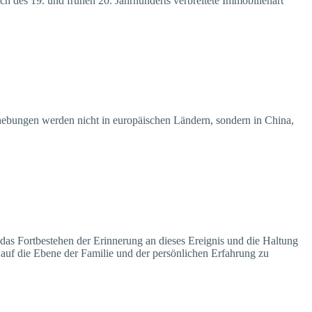
h des 19. und frühen 20. Jahrhunderts verbreitete Immobilienart
hebungen werden nicht in europäischen Ländern, sondern in China,
as Fortbestehen der Erinnerung an dieses Ereignis und die Haltung
 auf die Ebene der Familie und der persönlichen Erfahrung zu