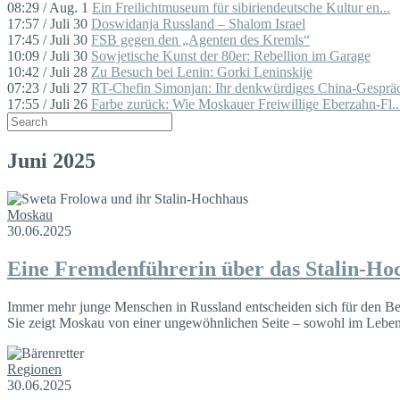
08:29 / Aug. 1
Ein Freilichtmuseum für sibiriendeutsche Kultur en...
17:57 / Juli 30
Doswidanja Russland – Shalom Israel
17:45 / Juli 30
FSB gegen den „Agenten des Kremls“
10:09 / Juli 30
Sowjetische Kunst der 80er: Rebellion im Garage
10:42 / Juli 28
Zu Besuch bei Lenin: Gorki Leninskije
07:23 / Juli 27
RT-Chefin Simonjan: Ihr denkwürdiges China-Gespräc
17:55 / Juli 26
Farbe zurück: Wie Moskauer Freiwillige Eberzahn-Fl..
Juni 2025
Moskau
30.06.2025
Eine Fremdenführerin über das Stalin-Ho
Immer mehr junge Menschen in Russland entscheiden sich für den Ber
Sie zeigt Moskau von einer ungewöhnlichen Seite – sowohl im Leben,
Regionen
30.06.2025